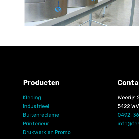
Producten
Conta
Kleding
Weerijs 
Industrieel
5422 WV
Buitenreclame
0492-3
Printerieur
info@fe
Drukwerk en Promo