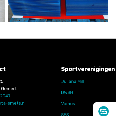
ct
Sportverenigingen
25,
Juliana Mill
 Gemert
DWSH
62047
sta-smets.nl
Vamos
SES